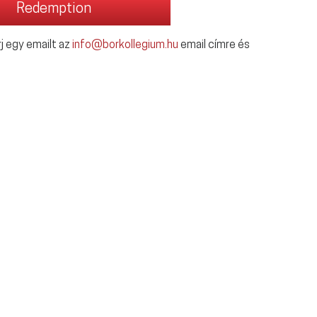
j egy emailt az
info@borkollegium.hu
email címre és