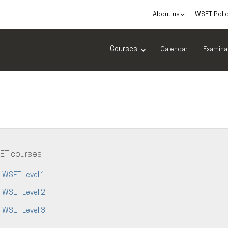
About us
WSET Poli
Courses
Calendar
Examina
ET courses
WSET Level 1
WSET Level 2
WSET Level 3