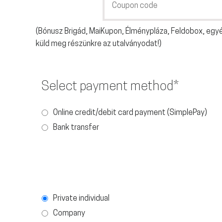
(Bónusz Brigád, MaiKupon, Élménypláza, Feldobox, egy
küld meg részünkre az utalványodat!)
Select payment method*
Online credit/debit card payment (SimplePay)
Bank transfer
Private individual
Company