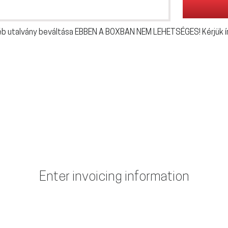
éb utalvány beváltása EBBEN A BOXBAN NEM LEHETSÉGES! Kérjük ír
Enter invoicing information