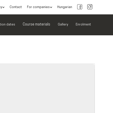
cy
Contact
For companies
Hungarian
Course materials
tion dates
Gallery
Enrolment