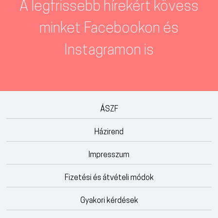
A legfrissebb hírekért kövess
minket Facebookon és
Instagramon is
ÁSZF
Házirend
Impresszum
Fizetési és átvételi módok
Gyakori kérdések