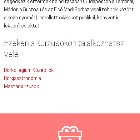
segédkezik éttermek beindításában (Budapesten a Terminál,
Mádon a Gusteau és az Első Mádi Borház viseli többek között
a keze nyomát), emellett cikkeket publikál, könyvet ír,
lektorál és oktat.
Ezeken a kurzusokon találkozhatsz
vele:
Borkollégium Középfok
Borgasztronómia
Mesterkurzusok