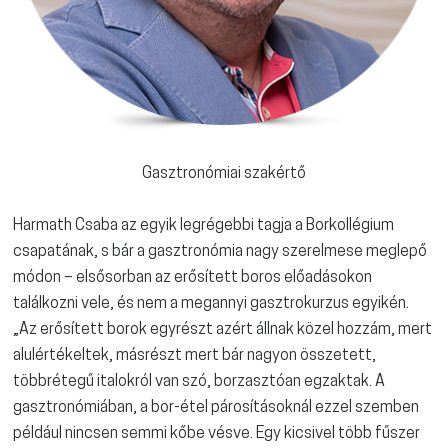
Gasztronómiai szakértő
Harmath Csaba az egyik legrégebbi tagja a Borkollégium
csapatának, s bár a gasztronómia nagy szerelmese meglepő
módon – elsősorban az erősített boros előadásokon
találkozni vele, és nem a megannyi gasztrokurzus egyikén.
„Az erősített borok egyrészt azért állnak közel hozzám, mert
alulértékeltek, másrészt mert bár nagyon összetett,
többrétegű italokról van szó, borzasztóan egzaktak. A
gasztronómiában, a bor-étel párosításoknál ezzel szemben
például nincsen semmi kőbe vésve. Egy kicsivel több fűszer