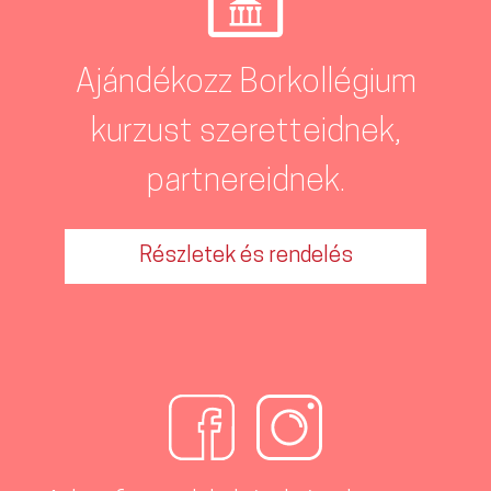
Ajándékozz Borkollégium
kurzust szeretteidnek,
partnereidnek.
Részletek és rendelés