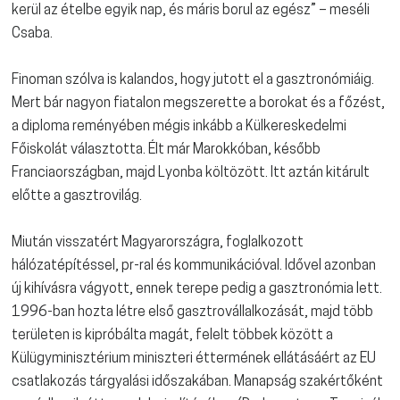
kerül az ételbe egyik nap, és máris borul az egész” – meséli
Csaba.
Finoman szólva is kalandos, hogy jutott el a gasztronómiáig.
Mert bár nagyon fiatalon megszerette a borokat és a főzést,
a diploma reményében mégis inkább a Külkereskedelmi
Főiskolát választotta. Élt már Marokkóban, később
Franciaországban, majd Lyonba költözött. Itt aztán kitárult
előtte a gasztrovilág.
Miután visszatért Magyarországra, foglalkozott
hálózatépítéssel, pr-ral és kommunikációval. Idővel azonban
új kihívásra vágyott, ennek terepe pedig a gasztronómia lett.
1996-ban hozta létre első gasztrovállalkozását, majd több
területen is kipróbálta magát, felelt többek között a
Külügyminisztérium miniszteri éttermének ellátásáért az EU
csatlakozás tárgyalási időszakában. Manapság szakértőként