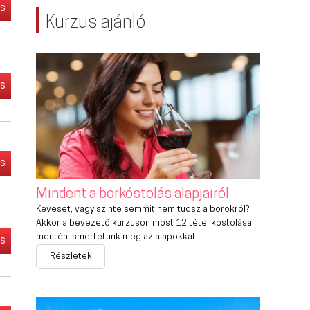
és
Kurzus ajánló
és
és
Mindent a borkóstolás alapjairól
Keveset, vagy szinte semmit nem tudsz a borokról?
Akkor a bevezető kurzuson most 12 tétel kóstolása
mentén ismertetünk meg az alapokkal.
és
Részletek