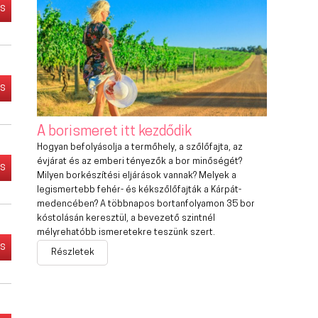
és
és
A borismeret itt kezdődik
Hogyan befolyásolja a termőhely, a szőlőfajta, az
évjárat és az emberi tényezők a bor minőségét?
és
Milyen borkészítési eljárások vannak? Melyek a
legismertebb fehér- és kékszőlőfajták a Kárpát-
medencében? A többnapos bortanfolyamon 35 bor
kóstolásán keresztül, a bevezető szintnél
mélyrehatóbb ismeretekre teszünk szert.
és
Részletek