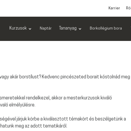
Karrier
Ró
Kurzusok
Tananyag
Naptár
Borkollégium bora
vagy akár borstílust? Kedvenc pincészeted borait kóstolnád meg
 ismeretekkel rendelkezel, akkor a mesterkurzusok kiváló
aló elmélyülésre.
égével járjuk körbe a kiválasztott témakört és beszélgetünk a
dhatunk meg az adott tematikáról.