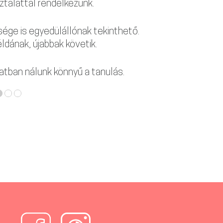
ztalattal rendelkezünk.
ége is egyedülállónak tekinthető.
ldának, újabbak követik.
atban nálunk könnyű a tanulás.