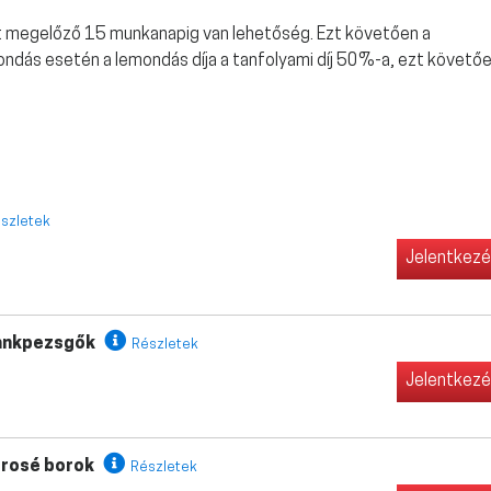
t megelőző 15 munkanapig van lehetőség. Ezt követően a
ndás esetén a lemondás díja a tanfolyami díj 50%-a, ezt követő
szletek
Jelentkez
 tankpezsgők
Részletek
Jelentkez
s rosé borok
Részletek