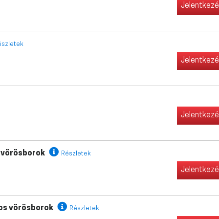
Jelentkez
észletek
Jelentkez
Jelentkez
s vörösborok
Részletek
Jelentkez
yos vörösborok
Részletek