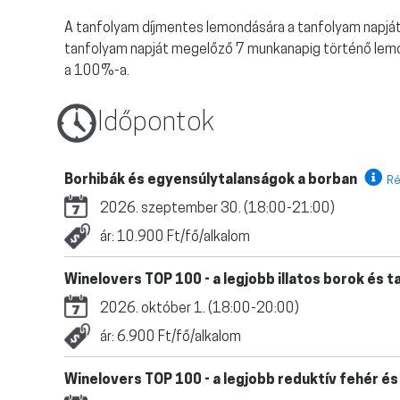
A tanfolyam díjmentes lemondására a tanfolyam napjá
tanfolyam napját megelőző 7 munkanapig történő lemo
a 100%-a.
Időpontok
Borhibák és egyensúlytalanságok a borban
Ré
2026. szeptember 30. (18:00-21:00)
ár: 10.900 Ft/fő/alkalom
Winelovers TOP 100 - a legjobb illatos borok és
2026. október 1. (18:00-20:00)
ár: 6.900 Ft/fő/alkalom
Winelovers TOP 100 - a legjobb reduktív fehér é