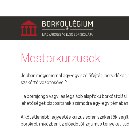
Mesterkurzusok
Jobban megismernél egy-egy szőlőfajtát, borvidéket, 
szakértő vezetésével?
Ha borrajongó vagy, és legalább alapfokú borkóstolási
lehetőséget biztosítanak számodra egy-egy témában v
A kötetlenebb, egyestés kurzus során szakértők segíts
borokról, miközben az előadótól izgalmas tényeket tu