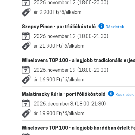
2026. november 12. (18:00-20:00)
ár: 9.900 Ft/fő/alkalom
Szepsy Pince - portfóliókóstoló
Részletek
2026. november 12. (18:00-21:30)
ár: 21.900 Ft/fő/alkalom
Winelovers TOP 100 - a legjobb tradicionális er
2026. november 19. (18:00-20:00)
ár: 16.900 Ft/fő/alkalom
Malatinszky Kúria - portfóliókóstoló
Részletek
2026. december 3. (18:00-21:30)
ár: 19.900 Ft/fő/alkalom
Winelovers TOP 100 - a legjobb hordóban érlelt 