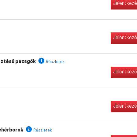
Jelentkez
Jelentkez
jesztésű pezsgők
Részletek
Jelentkez
Jelentkez
fehérborok
Részletek