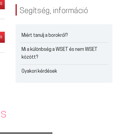
és
Segítség, információ
Miért tanulj a borokról?
és
Mi a különbség a WSET és nem WSET
között?
Gyakori kérdések
is