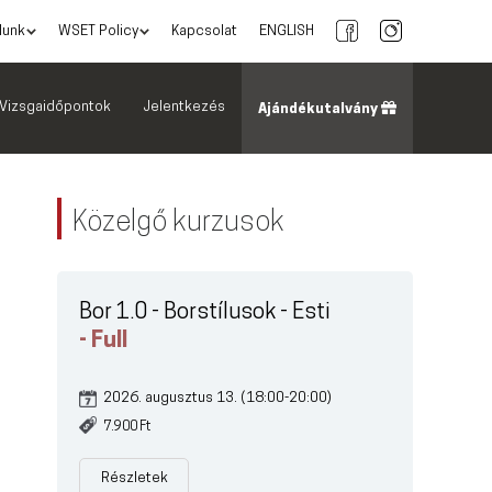
lunk
WSET Policy
Kapcsolat
ENGLISH
Vizsgaidőpontok
Jelentkezés
Ajándékutalvány
Közelgő kurzusok
Bor 1.0 - Borstílusok - Esti
- Full
2026. augusztus 13. (18:00-20:00)
7.900 Ft
Részletek