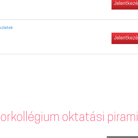
Jelentkez
szletek
Jelentkez
orkollégium oktatási piram