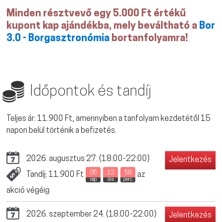
Minden résztvevő egy 5.000 Ft értékű
kupont kap ajándékba, mely beváltható a
Bor
3.0 - Borgasztronómia
bortanfolyamra!
Időpontok és tandíj
Teljes ár: 11.900 Ft, amennyiben a tanfolyam kezdetétől 15
napon belül történik a befizetés.
2026. augusztus 27. (18:00-22:00)
Jelentkezés
05
12
58
Tandíj: 11.900 Ft
az
nap
óra
perc
akció végéig
2026. szeptember 24. (18:00-22:00)
Jelentkezés