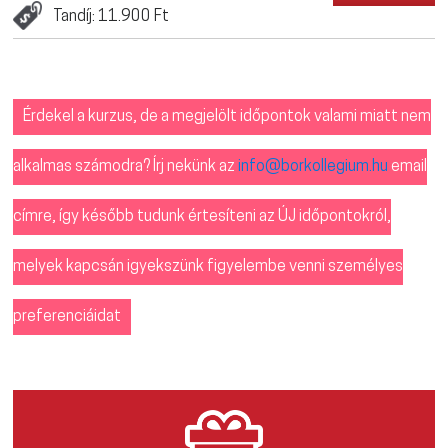
Tandíj: 11.900 Ft
Érdekel a kurzus, de a megjelölt időpontok valami miatt nem
alkalmas számodra? Írj nekünk az
info@borkollegium.hu
email
címre, így később tudunk értesíteni az ÚJ időpontokról,
melyek kapcsán igyekszünk figyelembe venni személyes
preferenciáidat