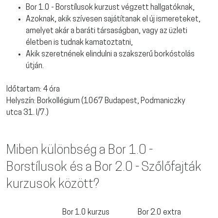
Bor 1.0 - Borstílusok kurzust végzett hallgatóknak,
Azoknak, akik szívesen sajátítanak el új ismereteket,
amelyet akár a baráti társaságban, vagy az üzleti
életben is tudnak kamatoztatni,
Akik szeretnének elindulni a szakszerű borkóstolás
útján.
Időtartam: 4 óra
Helyszín: Borkollégium (1067 Budapest, Podmaniczky
utca 31. I/7.)
Miben különbség a Bor 1.0 -
Borstílusok és a Bor 2.0 - Szőlőfajták
kurzusok között?
Bor 1.0 kurzus
Bor 2.0 extra