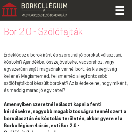
Bor 2.0 - Szőlőfajták
Érdeklődsz a borok iránt és szeretnél jó borokat választani,
kóstolni? Ajándékba, összejövetelre, vacsorához, vagy
egyszerűen saját magadnak vennél bort, és kis segítség
kellene? Megismernéd, felismernéd a legfontosabb
szőlőfajtákból készült borokat? Az is érdekelne, hogy miként,
és meddig marad jó egy tétel?
Amennyiben szeretnél választ kapni a fenti
kérdésekre, nagyobb magabiztosságra tennél szert a
borválasztás és kóstolás területén, akkor gyere el a
Borkollégium 4 órás, esti Bor 2.0 -