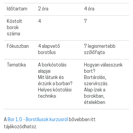
Időtartam
2 óra
4 óra
Kóstolt
4
7
borok
száma
Fókuszban
4 alapvető
7 legismertebb
borstílus
szőlőfajta
Tematika
A borkóstolás
Hogyan válasszunk
alapjai
bort?
Mit látunk és
Bortárolás,
érzünk a borban?
szervírozás.
Helyes kóstolási
Alap ízek a
technika.
borokban,
ételekben.
A
Bor 1.0 - Borstílusok kurzusról
bővebben itt
tájékozódhatsz.