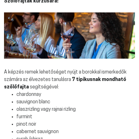
Szőlőfajták
kurzusára!
A képzés remek lehetőséget nyújt a borokkal ismerkedők
számára az élvezetes tanulásra
7 tipikusnak mondható
szőlőfajta
segítségével:
chardonnay
sauvignon blanc
olaszrizling vagy rajnai rizling
furmint
pinot noir
cabernet sauvignon