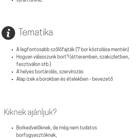
syrah /shiraz
Tematika
A legfontosabb szőlőfajták (7 bor kóstolása mentén)
Hogyan válasszunk bort? (étteremben, szaküzletben,
fesztiválon stb.)
A helyes bortárolás, szervírozás
Alap ízek a borokban és ételekben - bevezető
Kiknek ajánljuk?
Borkedvelőknek, de még nem tudatos
borfogyasztóknak,