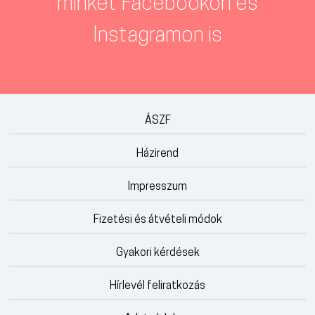
minket Facebookon és
Instagramon is
ÁSZF
Házirend
Impresszum
Fizetési és átvételi módok
Gyakori kérdések
Hírlevél feliratkozás