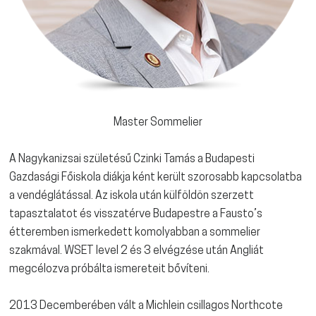
Master Sommelier
A Nagykanizsai születésű Czinki Tamás a Budapesti
Gazdasági Főiskola diákja ként került szorosabb kapcsolatba
a vendéglátással. Az iskola után külföldön szerzett
tapasztalatot és visszatérve Budapestre a Fausto’s
étteremben ismerkedett komolyabban a sommelier
szakmával. WSET level 2 és 3 elvégzése után Angliát
megcélozva próbálta ismereteit bővíteni.
2013 Decemberében vált a Michlein csillagos Northcote