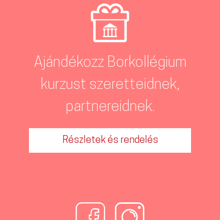
Ajándékozz Borkollégium
kurzust szeretteidnek,
partnereidnek.
Részletek és rendelés