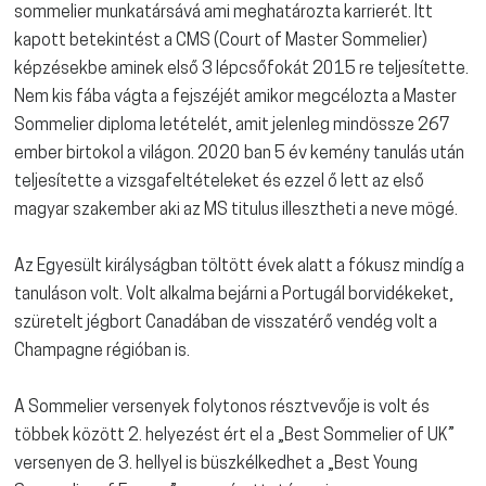
sommelier munkatársává ami meghatározta karrierét. Itt
kapott betekintést a CMS (Court of Master Sommelier)
képzésekbe aminek első 3 lépcsőfokát 2015 re teljesítette.
Nem kis fába vágta a fejszéjét amikor megcélozta a Master
Sommelier diploma letételét, amit jelenleg mindössze 267
ember birtokol a világon. 2020 ban 5 év kemény tanulás után
teljesítette a vizsgafeltételeket és ezzel ő lett az első
magyar szakember aki az MS titulus illesztheti a neve mögé.
Az Egyesült királyságban töltött évek alatt a fókusz mindíg a
tanuláson volt. Volt alkalma bejárni a Portugál borvidékeket,
szüretelt jégbort Canadában de visszatérő vendég volt a
Champagne régióban is.
A Sommelier versenyek folytonos résztvevője is volt és
többek között 2. helyezést ért el a „Best Sommelier of UK”
versenyen de 3. hellyel is büszkélkedhet a „Best Young