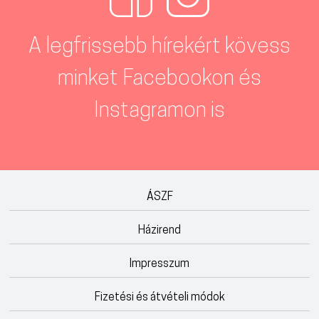
A legfrissebb hírekért kövess
minket Facebookon és
Instagramon is
ÁSZF
Házirend
Impresszum
Fizetési és átvételi módok