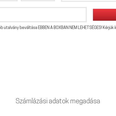
éb utalvány beváltása EBBEN A BOXBAN NEM LEHETSÉGES! Kérjük ír
Számlázási adatok megadása