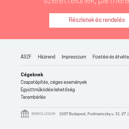
szeretteidnek, partnere
Részletek és rendelés
ÁSZF
Házirend
Impresszum
Fizetési és átvét
Cégeknek
Csapatépítés, céges események
Együttműködési lehetőség
Terembérlés
1067 Budapest, Podmaniczky u. 31. I/7. |