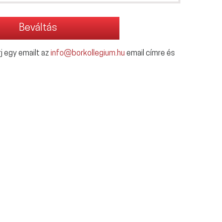
j egy emailt az
info@borkollegium.hu
email címre és