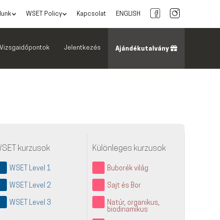
lunk
WSET Policy
Kapcsolat
ENGLISH
Vizsgaidőpontok
Jelentkezés
Ajándékutalvány
SET kurzusok
Különleges kurzusok
WSET Level 1
Buborék világ
WSET Level 2
Sajt és Bor
WSET Level 3
Natúr, organikus,
biodinamikus