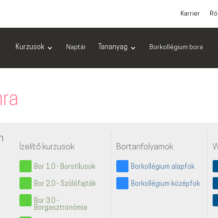
Karrier
Ró
Kurzusok
Tananyag
Naptár
Borkollégium bora
mra
n
Ízelítő kurzusok
Bortanfolyamok
W
Bor 1.0 - Borstílusok
Borkollégium alapfok
Bor 2.0 - Szőlőfajták
Borkollégium középfok
Bor 3.0 -
Borgasztronómia