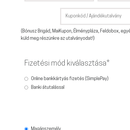
(Bónusz Brigád, MaiKupon, Élménypláza, Feldobox, egy
küld meg részünkre az utalványodat!)
Fizetési mód kiválasztása*
Online bankkártyás fizetés (SimplePay)
Banki átutalással
Magánszemély