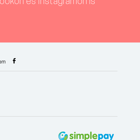
ookon és Instagramon is
lem