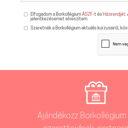
Elfogadom a Borkollégium
ÁSZF
-t és
Házirendjét
.
jelentkezésemet elveszítem.
Szeretnék a Borkollégium aktuális kurzusairól, kóst
Ajándékozz Borkollégium