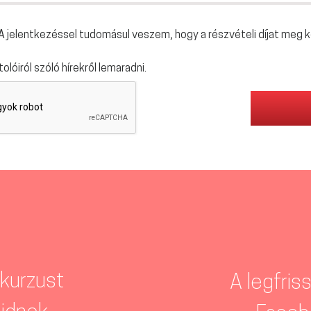
 A jelentkezéssel tudomásul veszem, hogy a részvételi díjat meg k
olóiról szóló hírekről lemaradni.
 kurzust
A legfris