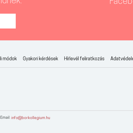
idnek.
Faceb
eli módok
Gyakori kérdések
Hírlevél feliratkozás
Adatvéde
 Email:
info@borkollegium.hu