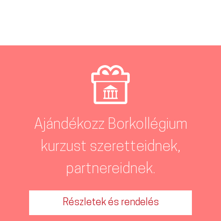
Ajándékozz Borkollégium
kurzust szeretteidnek,
partnereidnek.
Részletek és rendelés